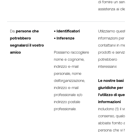
di fornire un servizio 
assistenza ai clienti.
Da
persone che
• Identificatori
Utilizziamo queste
potrebbero
• Inferenze
informazioni per
segnalarci il vostro
contattarvi in merito
amico
Possiamo raccogliere
prodotti e servizi ch
nome e cognome,
potrebbero
indirizzo e-mail
interessarvi.
personale, nome
dell'organizzazione,
Le nostre basi
indirizzo e-mail
giuridiche per
professionale e/o
l'utilizzo di queste
indirizzo postale
informazioni
professionale.
includono (1) il vostr
consenso, qualora lo
abbiate fornito alla
persona che vi ha