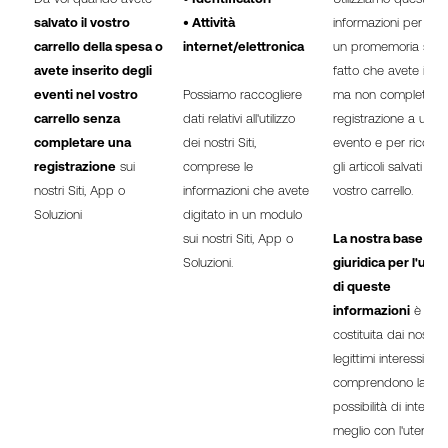
salvato il vostro
• Attività
informazioni per invia
carrello della spesa o
internet/elettronica
un promemoria sul
avete inserito degli
fatto che avete inizi
eventi nel vostro
Possiamo raccogliere
ma non completato 
carrello senza
dati relativi all'utilizzo
registrazione a un
completare una
dei nostri Siti,
evento e per ricorda
registrazione
sui
comprese le
gli articoli salvati nel
nostri Siti, App o
informazioni che avete
vostro carrello.
Soluzioni
digitato in un modulo
sui nostri Siti, App o
La nostra base
Soluzioni.
giuridica per l'utili
di queste
informazioni
è
costituita dai nostri
legittimi interessi, ch
comprendono la
possibilità di interagi
meglio con l'utente 