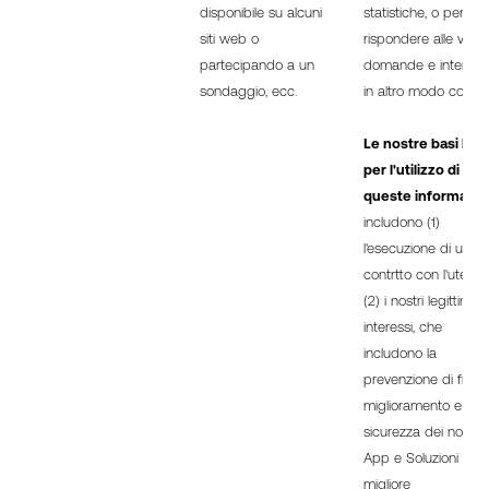
disponibile su alcuni
statistiche, o per
siti web o
rispondere alle vostr
partecipando a un
domande e interagi
sondaggio, ecc.
in altro modo con voi
Le nostre basi lega
per l'utilizzo di
queste informazio
includono (1)
l'esecuzione di un
contrtto con l'utente
(2) i nostri legittimi
interessi, che
includono la
prevenzione di frodi, 
miglioramento e la
sicurezza dei nostri Si
App e Soluzioni e u
migliore