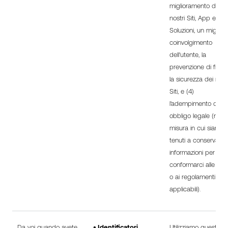
miglioramento dei
nostri Siti, App e
Soluzioni, un migliore
coinvolgimento
dell'utente, la
prevenzione di frodi
la sicurezza dei nostr
Siti, e (4)
l'adempimento di un
obbligo legale (nella
misura in cui siamo
tenuti a conservare 
informazioni per
conformarci alle legg
o ai regolamenti
applicabili).
Da voi quando avete
• Identificatori
Utilizziamo queste