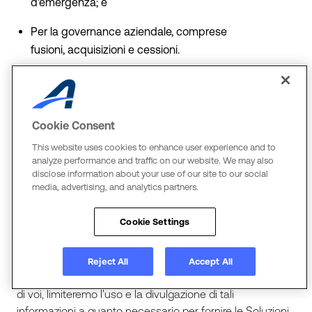
d'emergenza; e
Per la governance aziendale, comprese
fusioni, acquisizioni e cessioni.
Laddove conserviamo o utilizziamo informazioni de-
identificate, continueremo a conservare e utilizzare le
informazioni de-identificate solo in modo de-identificato
Cookie Consent
e non tenteremo di reidentificarle.
This website uses cookies to enhance user experience and to
Trattamento dei dati personali sensibili
analyze performance and traffic on our website. We may also
disclose information about your use of our site to our social
Le informazioni personali sensibili comprendono le
media, advertising, and analytics partners.
informazioni personali definite sensibili ai sensi delle leggi
vigenti in materia di privacy e protezione dei dati.
Cookie Settings
Possono includere dati come il numero di previdenza
sociale, il numero di conto finanziario e i dati biometrici.
Reject All
Accept All
Quando raccogliamo informazioni personali sensibili su
di voi, limiteremo l'uso e la divulgazione di tali
informazioni a quanto necessario per fornire le Soluzioni,