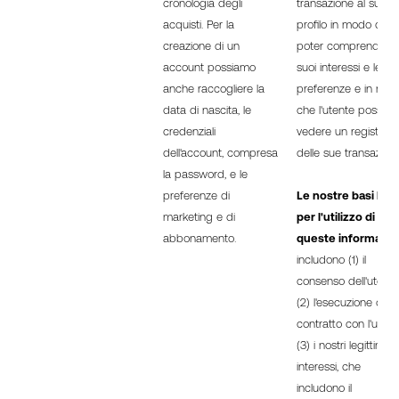
cronologia degli
transazione al suo
acquisti. Per la
profilo in modo da
creazione di un
poter comprendere 
account possiamo
suoi interessi e le su
anche raccogliere la
preferenze e in mo
data di nascita, le
che l'utente possa
credenziali
vedere un registro
dell'account, compresa
delle sue transazioni.
la password, e le
preferenze di
Le nostre basi lega
marketing e di
per l'utilizzo di
abbonamento.
queste informazio
includono (1) il
consenso dell'utente
(2) l'esecuzione di u
contratto con l'utent
(3) i nostri legittimi
interessi, che
includono il