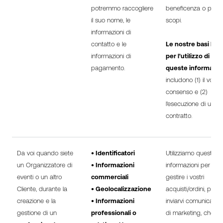
potremmo raccogliere
beneficenza o per alt
il suo nome, le
scopi.
informazioni di
contatto e le
Le nostre basi lega
informazioni di
per l'utilizzo di
pagamento.
queste informazio
includono (1) il vostr
consenso e (2)
l'esecuzione di un
contratto.
Da voi quando siete
• Identificatori
Utilizziamo queste
un Organizzatore di
• Informazioni
informazioni per
eventi o un altro
commerciali
gestire i vostri
Cliente, durante la
• Geolocalizzazione
acquisti/ordini, per
creazione e la
• Informazioni
inviarvi comunicazion
gestione di un
professionali o
di marketing, che