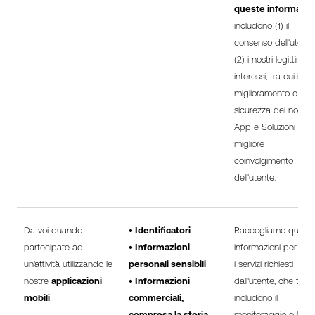
queste informazio
includono (1) il
consenso dell'utente
(2) i nostri legittimi
interessi, tra cui il
miglioramento e la
sicurezza dei nostri Si
App e Soluzioni e u
migliore
coinvolgimento
dell'utente.
Da voi quando
• Identificatori
Raccogliamo quest
partecipate ad
• Informazioni
informazioni per forn
un'attività utilizzando le
personali sensibili
i servizi richiesti
nostre
applicazioni
• Informazioni
dall'utente, che talvo
mobili
commerciali,
includono il
compresa la storia
monitoraggio e l'anali