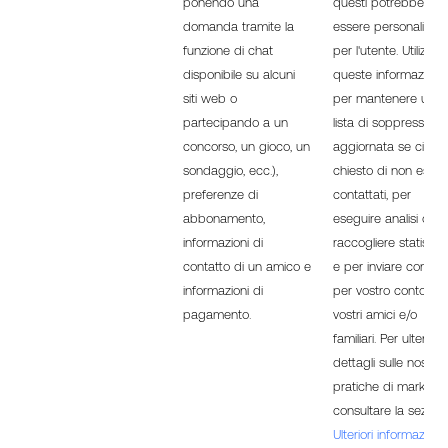
ponendo una
questi potrebbero n
domanda tramite la
essere personalizzat
funzione di chat
per l'utente. Utilizzi
disponibile su alcuni
queste informazioni
siti web o
per mantenere una
partecipando a un
lista di soppressione
concorso, un gioco, un
aggiornata se ci ave
sondaggio, ecc.),
chiesto di non esser
preferenze di
contattati, per
abbonamento,
eseguire analisi o
informazioni di
raccogliere statistic
contatto di un amico e
e per inviare contenu
informazioni di
per vostro conto ai
pagamento.
vostri amici e/o
familiari. Per ulteriori
dettagli sulle nostre
pratiche di marketin
consultare la sezione
Ulteriori informazioni