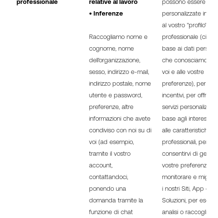
professionale
relative al lavoro
possono essere
• Inferenze
personalizzate in ba
al vostro "profilo"
Raccogliamo nome e
professionale (cioè i
cognome, nome
base ai dati personal
dell'organizzazione,
che conosciamo su 
sesso, indirizzo e-mail,
voi e alle vostre
indirizzo postale, nome
preferenze), per offri
utente e password,
incentivi, per offrirvi
preferenze, altre
servizi personalizzati 
informazioni che avete
base agli interessi e
condiviso con noi su di
alle caratteristiche
voi (ad esempio,
professionali, per
tramite il vostro
consentirvi di gestire
account,
vostre preferenze, p
contattandoci,
monitorare e miglior
ponendo una
i nostri Siti, App e
domanda tramite la
Soluzioni, per esegui
funzione di chat
analisi o raccogliere