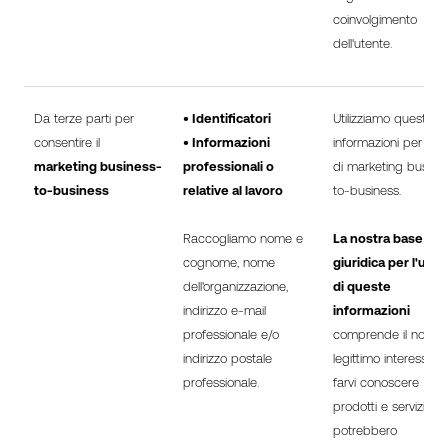
coinvolgimento
dell'utente.
Da terze parti per
• Identificatori
Utilizziamo queste
consentire il
• Informazioni
informazioni per sco
marketing business-
professionali o
di marketing busine
to-business
relative al lavoro
to-business.
Raccogliamo nome e
La nostra base
cognome, nome
giuridica per l'utili
dell'organizzazione,
di queste
indirizzo e-mail
informazioni
professionale e/o
comprende il nostro
indirizzo postale
legittimo interesse a
professionale.
farvi conoscere
prodotti e servizi ch
potrebbero