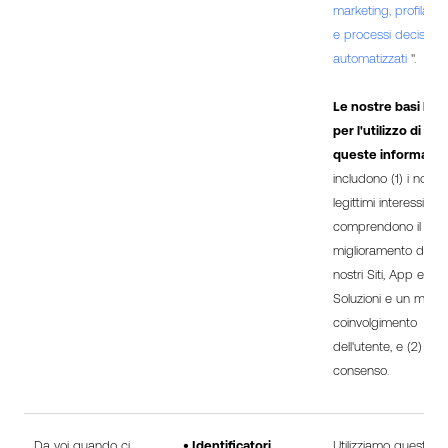
marketing, profilazio
e processi decisional
automatizzati
".
Le nostre basi lega
per l'utilizzo di
queste informazio
includono (1) i nostri
legittimi interessi, ch
comprendono il
miglioramento dei
nostri Siti, App e
Soluzioni e un miglio
coinvolgimento
dell'utente, e (2) il
consenso.
Da voi quando ci
• Identificatori
Utilizziamo queste