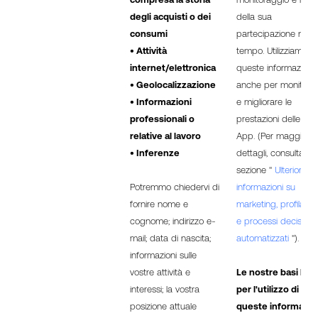
degli acquisti o dei
della sua
consumi
partecipazione nel
• Attività
tempo. Utilizziamo
internet/elettronica
queste informazioni
• Geolocalizzazione
anche per monitora
• Informazioni
e migliorare le
professionali o
prestazioni delle nos
relative al lavoro
App. (Per maggiori
• Inferenze
dettagli, consultare l
sezione "
Ulteriori
Potremmo chiedervi di
informazioni su
fornire nome e
marketing, profilazio
cognome; indirizzo e-
e processi decisional
mail; data di nascita;
automatizzati
").
informazioni sulle
vostre attività e
Le nostre basi lega
interessi; la vostra
per l'utilizzo di
posizione attuale
queste informazio