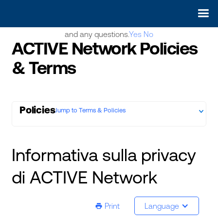
May we use cookies to track your activities? We take your
privacy very seriously. Please see our privacy policy for details
and any questions.
Yes
No
ACTIVE Network Policies
& Terms
Policies
Jump to Terms & Policies
Informativa sulla privacy
di ACTIVE Network
Print
Language
ic-printer