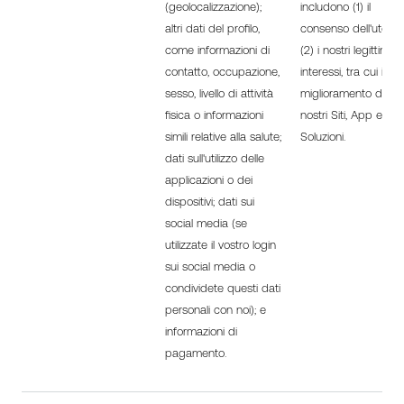
(geolocalizzazione);
includono (1) il
altri dati del profilo,
consenso dell'utente
come informazioni di
(2) i nostri legittimi
contatto, occupazione,
interessi, tra cui il
sesso, livello di attività
miglioramento dei
fisica o informazioni
nostri Siti, App e
simili relative alla salute;
Soluzioni.
dati sull'utilizzo delle
applicazioni o dei
dispositivi; dati sui
social media (se
utilizzate il vostro login
sui social media o
condividete questi dati
personali con noi); e
informazioni di
pagamento.