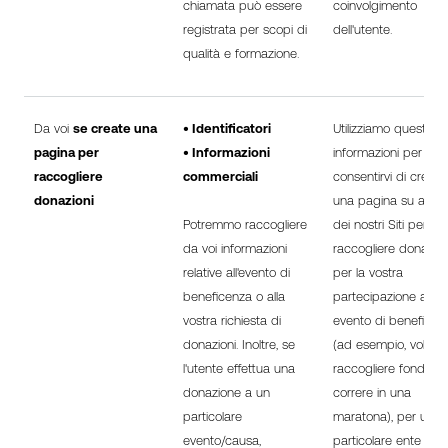
chiamata può essere
coinvolgimento
registrata per scopi di
dell'utente.
qualità e formazione.
Da voi
se create una
• Identificatori
Utilizziamo queste
pagina per
• Informazioni
informazioni per
raccogliere
commerciali
consentirvi di creare
donazioni
una pagina su alcun
Potremmo raccogliere
dei nostri Siti per
da voi informazioni
raccogliere donazion
relative all'evento di
per la vostra
beneficenza o alla
partecipazione a un
vostra richiesta di
evento di beneficen
donazioni. Inoltre, se
(ad esempio, volete
l'utente effettua una
raccogliere fondi pe
donazione a un
correre in una
particolare
maratona), per un
evento/causa,
particolare ente di