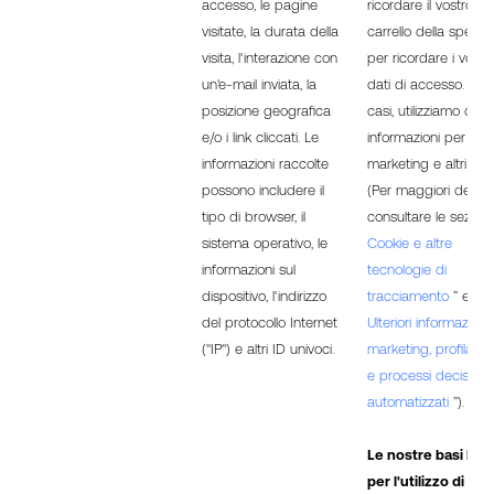
accesso, le pagine
ricordare il vostro
visitate, la durata della
carrello della spesa 
visita, l'interazione con
per ricordare i vostri
un'e-mail inviata, la
dati di accesso. In alt
posizione geografica
casi, utilizziamo que
e/o i link cliccati. Le
informazioni per anali
informazioni raccolte
marketing e altri sco
possono includere il
(Per maggiori dettagl
tipo di browser, il
consultare le sezioni 
sistema operativo, le
Cookie e altre
informazioni sul
tecnologie di
dispositivo, l'indirizzo
tracciamento
” e “
del protocollo Internet
Ulteriori informazioni
("IP") e altri ID univoci.
marketing, profilazio
e processi decisional
automatizzati
”).
Le nostre basi lega
per l'utilizzo di