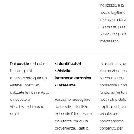
indirizzato, e (2) il
nostro legittimo
interesse a farvi
conoscere prodotti 
servizi che potrebbe
interessarvi.
Dai
cookie
o da altre
• Identificatori
In alcuni casi, quest
tecnologie di
• Attività
informazioni sono
tracciamento quando
internet/elettronica
necessarie per
visitate i nostri Siti,
• Inferenze
consentire il corretto
utilizzate le nostre App,
funzionamento dei
o ricevete e
Possiamo raccogliere
nostri siti e delle nos
visualizzate le nostre
dati relativi all'utilizzo
applicazioni, per
email
dei nostri Siti da parte
visualizzare
dell'utente, tra cui la
correttamente i
provenienza, i dati di
contenuti, per