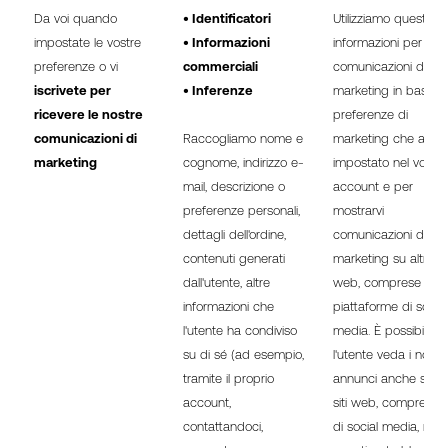
Da voi quando
• Identificatori
Utilizziamo queste
impostate le vostre
• Informazioni
informazioni per invia
preferenze o vi
commerciali
comunicazioni di
iscrivete per
• Inferenze
marketing in base al
ricevere le nostre
preferenze di
comunicazioni di
Raccogliamo nome e
marketing che avet
marketing
cognome, indirizzo e-
impostato nel vostro
mail, descrizione o
account e per
preferenze personali,
mostrarvi
dettagli dell'ordine,
comunicazioni di
contenuti generati
marketing su altri siti
dall'utente, altre
web, comprese le
informazioni che
piattaforme di social
l'utente ha condiviso
media. È possibile c
su di sé (ad esempio,
l'utente veda i nostri
tramite il proprio
annunci anche su alt
account,
siti web, compresi i si
contattandoci,
di social media, ma