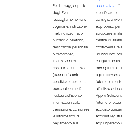
Per la maggior parte
automatizzati
"), per
degli Eventi,
identificare e
raccogliamo nome e
consigliare eventi
cognome, indirizzo e-
appropriati, per
mail, indirizzo fisico ,
sviluppare analisi, pe
numero di telefono,
gestire qualsiasi
descrizione personale
controversia relativa
o preferenze,
un acquisto, per
informazioni di
eseguire analisi o
contatto di un amico
raccogliere statistic
(quando l'utente
e per comunicare c
condivide questi dati
l'utente in merito
personali con noi),
all'utilizzo dei nostri Si
risultati dell'Evento,
App e Soluzioni. Se
informazioni sulla
l'utente effettua un
transazione, comprese
acquisto utilizzando
le informazioni di
account registrato,
pagamento e la
aggiungeremo ques