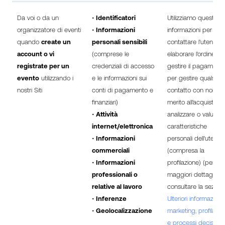
Da voi o da un
•
Identificatori
Utilizziamo queste
organizzatore di eventi
•
Informazioni
informazioni per
quando
create un
personali sensibili
contattare l'utente, 
account o vi
(comprese le
elaborare l'ordine, pe
registrate per un
credenziali di accesso
gestire il pagamento
evento
utilizzando i
e le informazioni sui
per gestire qualsiasi
nostri Siti
conti di pagamento e
contatto con noi in
finanziari)
merito all'acquisto, p
•
Attività
analizzare o valutare
internet/elettronica
caratteristiche
•
Informazioni
personali dell'utente
commerciali
(compresa la
•
Informazioni
profilazione) (per
professionali o
maggiori dettagli,
relative al lavoro
consultare la sezione
•
Inferenze
Ulteriori informazioni
•
Geolocalizzazione
marketing, profilazio
e processi decisional