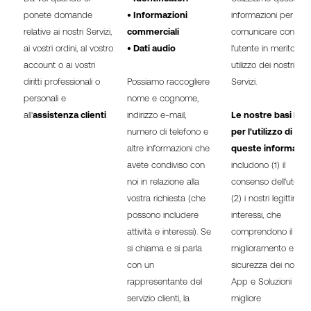
ponete domande
• Informazioni
informazioni per
relative ai nostri Servizi,
commerciali
comunicare con
ai vostri ordini, al vostro
• Dati audio
l'utente in merito al 
account o ai vostri
utilizzo dei nostri
diritti professionali o
Possiamo raccogliere
Servizi.
personali e
nome e cognome,
all'
assistenza clienti
indirizzo e-mail,
Le nostre basi lega
numero di telefono e
per l'utilizzo di
altre informazioni che
queste informazio
avete condiviso con
includono (1) il
noi in relazione alla
consenso dell'utente
vostra richiesta (che
(2) i nostri legittimi
possono includere
interessi, che
attività e interessi). Se
comprendono il
si chiama e si parla
miglioramento e la
con un
sicurezza dei nostri Si
rappresentante del
App e Soluzioni e u
servizio clienti, la
migliore