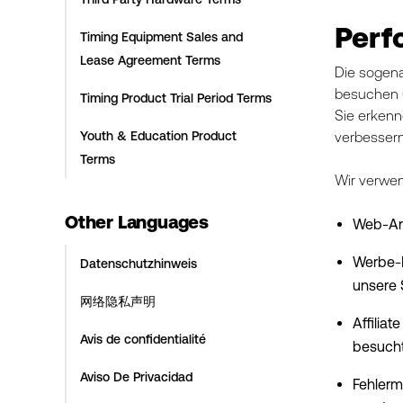
Perf
Timing Equipment Sales and
Lease Agreement Terms
Die sogena
besuchen u
Timing Product Trial Period Terms
Sie erkenn
Youth & Education Product
verbessern
Terms
Wir verwe
Other Languages
Web-Ana
Werbe-R
Datenschutzhinweis
unsere 
网络隐私声明
Affilia
Avis de confidentialité
besucht
Aviso De Privacidad
Fehlerm