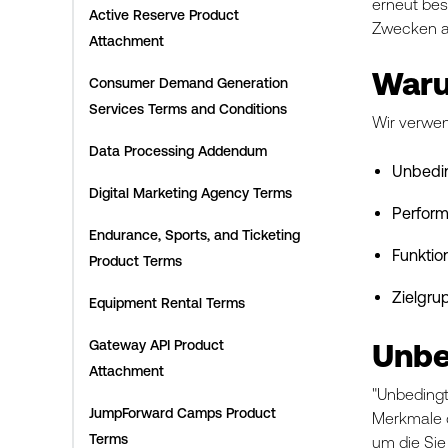
erneut be
Active Reserve Product
Zwecken a
Attachment
Waru
Consumer Demand Generation
Services Terms and Conditions
Wir verwen
Data Processing Addendum
Unbedi
Digital Marketing Agency Terms
Perfor
Endurance, Sports, and Ticketing
Funktio
Product Terms
Zielgru
Equipment Rental Terms
Gateway API Product
Unbe
Attachment
"Unbedingt
JumpForward Camps Product
Merkmale d
Terms
um die Sie