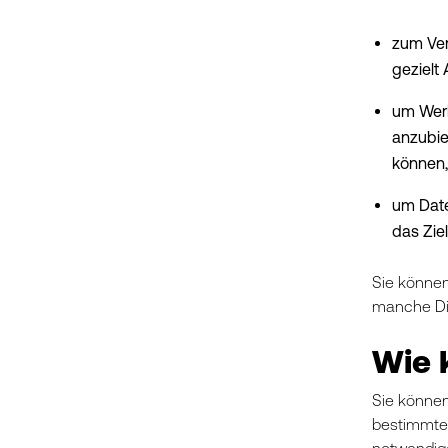
zum Ver
gezielt
um Werb
anzubie
können, 
um Date
das Zie
Sie können
manche Die
Wie 
Sie können
bestimmte 