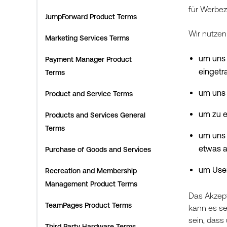
für Werbez
JumpForward Product Terms
Wir nutzen
Marketing Services Terms
um uns 
Payment Manager Product
eingetr
Terms
um uns 
Product and Service Terms
um zu e
Products and Services General
Terms
um uns 
etwas a
Purchase of Goods and Services
um User
Recreation and Membership
Management Product Terms
Das Akzept
TeamPages Product Terms
kann es se
sein, das
Third Party Hardware Terms