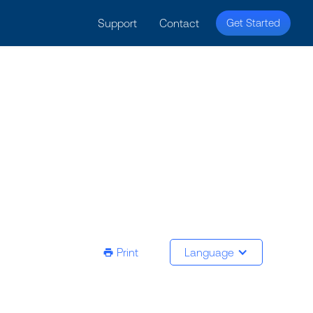
licy for details and any questions.
Yes
No
Support
Contact
Get Started
Print
Language
ic-printer