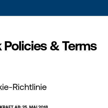
s? We take your privacy very seriously. Please see our privacy po
Policies & Terms
ie-Richtlinie
 KRAFT AB: 25. MAI 2018